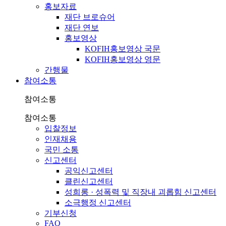
홍보자료
재단 브로슈어
재단 연보
홍보영상
KOFIH홍보영상 국문
KOFIH홍보영상 영문
간행물
참여소통
참여소통
참여소통
입찰정보
인재채용
국민 소통
신고센터
공익신고센터
클린신고센터
성희롱 · 성폭력 및 직장내 괴롭힘 신고센터
소극행정 신고센터
기부신청
FAQ