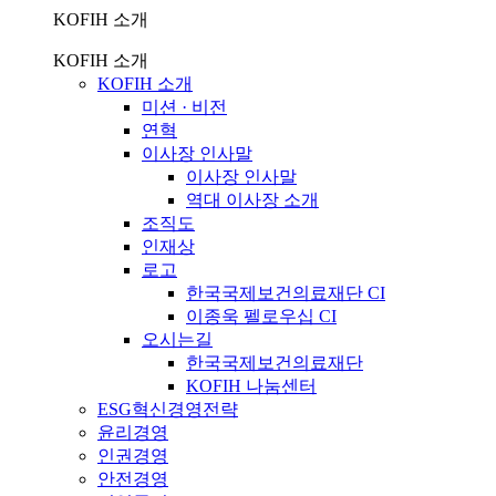
KOFIH 소개
KOFIH 소개
KOFIH 소개
미션 · 비전
연혁
이사장 인사말
이사장 인사말
역대 이사장 소개
조직도
인재상
로고
한국국제보건의료재단 CI
이종욱 펠로우십 CI
오시는길
한국국제보건의료재단
KOFIH 나눔센터
ESG혁신경영전략
윤리경영
인권경영
안전경영