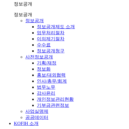
정보공개
정보공개
정보공개
정보공개제도 소개
업무처리절차
이의제기절차
수수료
정보공개청구
사전정보공개
기획/재정
정보화
홍보/대외협력
인사/총무/회계
법무노무
감사윤리
개인정보관리현황
기부금관련정보
사업실명제
공공데이터
KOFIH 소개