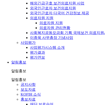
해외긴급구호 보건의료지원 사업
외국인근로자 보건의료지원
외국인근로자 다국어 건강정보 제공
의료자원 지원
의료자원 지원
의료자원 관리현황
사회복지공동모금회 기획 국제보건 의료지원
이종욱 사무총장 기념사업
사업평가
사업평가시스템 소개
평가결과
평가연보
알림홍보
알림홍보
알림홍보
공지사항
보도자료
KOFIH 소식
홍보자료
재단 브로슈어