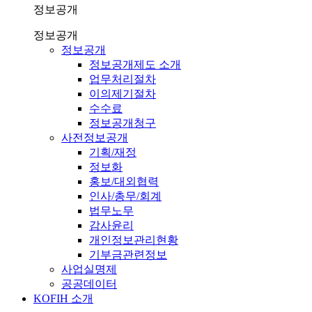
정보공개
정보공개
정보공개
정보공개제도 소개
업무처리절차
이의제기절차
수수료
정보공개청구
사전정보공개
기획/재정
정보화
홍보/대외협력
인사/총무/회계
법무노무
감사윤리
개인정보관리현황
기부금관련정보
사업실명제
공공데이터
KOFIH 소개