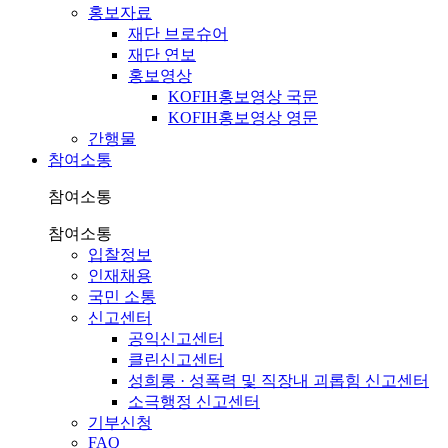
홍보자료
재단 브로슈어
재단 연보
홍보영상
KOFIH홍보영상 국문
KOFIH홍보영상 영문
간행물
참여소통
참여소통
참여소통
입찰정보
인재채용
국민 소통
신고센터
공익신고센터
클린신고센터
성희롱 · 성폭력 및 직장내 괴롭힘 신고센터
소극행정 신고센터
기부신청
FAQ