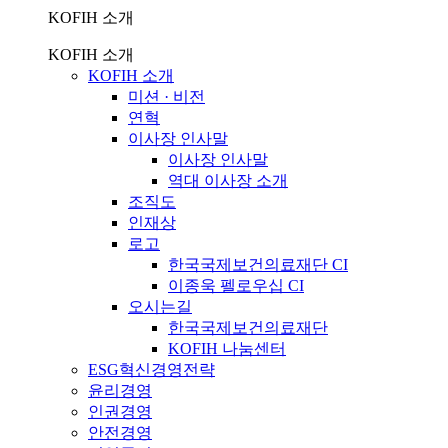
KOFIH 소개
KOFIH 소개
KOFIH 소개
미션 · 비전
연혁
이사장 인사말
이사장 인사말
역대 이사장 소개
조직도
인재상
로고
한국국제보건의료재단 CI
이종욱 펠로우십 CI
오시는길
한국국제보건의료재단
KOFIH 나눔센터
ESG혁신경영전략
윤리경영
인권경영
안전경영