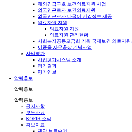
해외긴급구호 보건의료지원 사업
외국인근로자 보건의료지원
외국인근로자 다국어 건강정보 제공
의료자원 지원
의료자원 지원
의료자원 관리현황
사회복지공동모금회 기획 국제보건 의료지원
이종욱 사무총장 기념사업
사업평가
사업평가시스템 소개
평가결과
평가연보
알림홍보
알림홍보
알림홍보
공지사항
보도자료
KOFIH 소식
홍보자료
재단 브로슈어