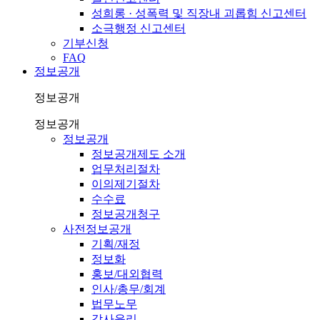
성희롱 · 성폭력 및 직장내 괴롭힘 신고센터
소극행정 신고센터
기부신청
FAQ
정보공개
정보공개
정보공개
정보공개
정보공개제도 소개
업무처리절차
이의제기절차
수수료
정보공개청구
사전정보공개
기획/재정
정보화
홍보/대외협력
인사/총무/회계
법무노무
감사윤리