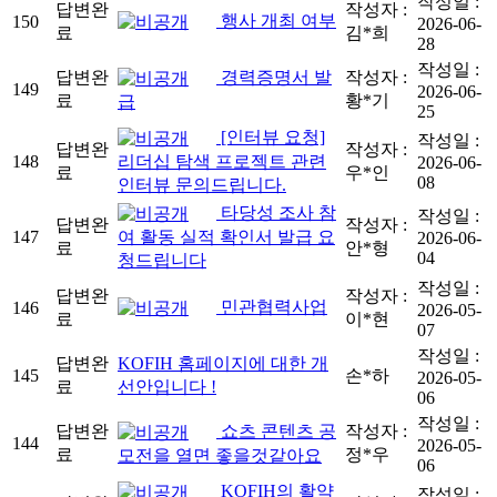
작성일 :
답변완
작성자 :
행사 개최 여부
150
2026-06-
료
김*희
28
작성일 :
답변완
경력증명서 발
작성자 :
149
2026-06-
료
황*기
급
25
[인터뷰 요청]
작성일 :
답변완
작성자 :
리더십 탐색 프로젝트 관련
148
2026-06-
료
우*인
08
인터뷰 문의드립니다.
타당성 조사 참
작성일 :
답변완
작성자 :
여 활동 실적 확인서 발급 요
147
2026-06-
료
안*형
04
청드립니다
작성일 :
답변완
작성자 :
민관협력사업
146
2026-05-
료
이*현
07
작성일 :
답변완
KOFIH 홈페이지에 대한 개
145
손*하
2026-05-
료
선안입니다 !
06
작성일 :
답변완
쇼츠 콘텐츠 공
작성자 :
144
2026-05-
료
정*우
모전을 열면 좋을것같아요
06
KOFIH의 활약
작성일 :