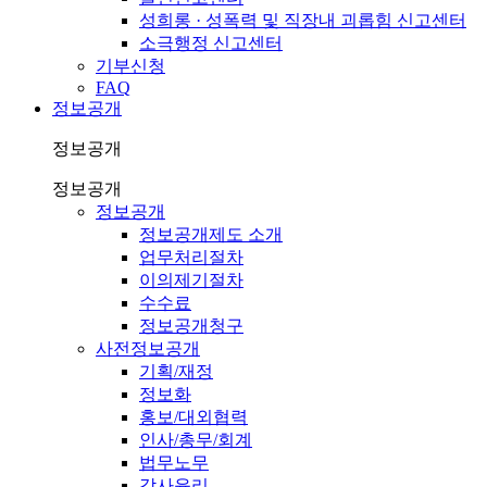
성희롱 · 성폭력 및 직장내 괴롭힘 신고센터
소극행정 신고센터
기부신청
FAQ
정보공개
정보공개
정보공개
정보공개
정보공개제도 소개
업무처리절차
이의제기절차
수수료
정보공개청구
사전정보공개
기획/재정
정보화
홍보/대외협력
인사/총무/회계
법무노무
감사윤리