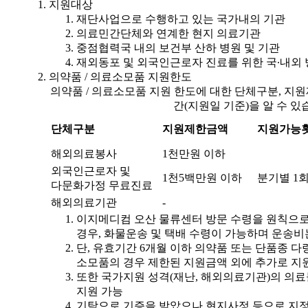
지원대상
재단사업으로 수행하고 있는 국가내의 기관
의료민간단체와 연계한 현지 의료기관
중점협력국 내의 보건부 산하 병원 및 기관
재외동포 및 외국인근로자 진료를 위한 국∙내외 
의약품 / 의료소모품 지원한도
의약품 / 의료소모품 지원 한도에 대한 단체구분, 지
간(지원일 기준)을 알 수 있
단체구분
지원제한금액
지원가능
해외의료봉사
1천만원 이하
외국인근로자 및
1천5백만원 이하
분기별 1회 
다문화가정 무료진료
해외의료기관
-
이지메디컴 오산 물류센터 방문 수령을 원칙으
경우, 화물운송 및 택배 수령이 가능하며 운송
단, 유효기간 6개월 이하 의약품 또는 단품종 다량
소모품의 경우 제한된 지원금액 외에 추가로 지
또한 국가지원 성격(재난, 해외의료기관)의 의료
지원 가능
기탁으로 기증을 받았으나 현지사정 등으로 지정