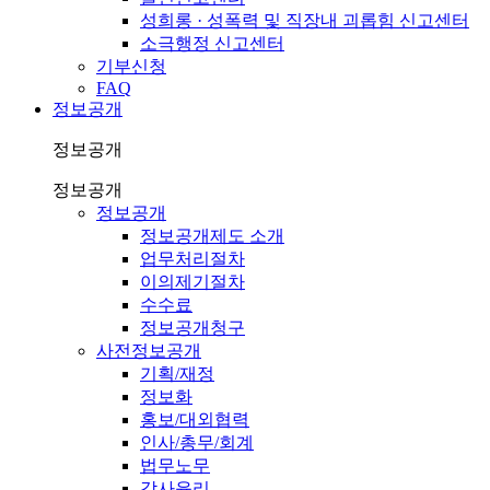
성희롱 · 성폭력 및 직장내 괴롭힘 신고센터
소극행정 신고센터
기부신청
FAQ
정보공개
정보공개
정보공개
정보공개
정보공개제도 소개
업무처리절차
이의제기절차
수수료
정보공개청구
사전정보공개
기획/재정
정보화
홍보/대외협력
인사/총무/회계
법무노무
감사윤리