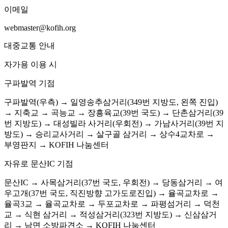
이메일
webmaster@kofih.org
대중교통 안내
자가용 이용 시
구파발역 기점
구파발역(우측) → 일영송추삼거리(349번 지방도, 왼쪽 진입)
→ 지축교 → 곡능교 → 장흥육교(39번 국도) → 단촌삼거리(39
번 지방도) → 대성빌라 사거리(우회전) → 가남사거리(39번 지
방도) → 승리교사거리 → 살구골 삼거리 → 상수4교차로 →
부영판지 → KOFIH 나눔센터
자유로 문산IC 기점
문산IC → 사목삼거리(37번 국도, 우회전) → 당동삼거리 → 여
우고개(37번 국도, 직진방향 고가도로진입) → 율곡교차로 →
율곡3교 → 율곡교차로 → 두포교차로 → 파평섬거리 → 덕천
교 → 식현 삼거리 → 적성삼거리(323번 지방도) → 신삼삼거
리 → 남면 소방파견소 → KOFIH 나눔센터