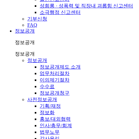
성희롱 · 성폭력 및 직장내 괴롭힘 신고센터
소극행정 신고센터
기부신청
FAQ
정보공개
정보공개
정보공개
정보공개
정보공개제도 소개
업무처리절차
이의제기절차
수수료
정보공개청구
사전정보공개
기획/재정
정보화
홍보/대외협력
인사/총무/회계
법무노무
감사윤리