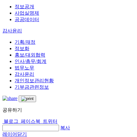
정보공개
사업실명제
공공데이터
감사윤리
기획/재정
정보화
홍보/대외협력
인사/총무/회계
법무노무
감사윤리
개인정보관리현황
기부금관련정보
공유하기
블로그
페이스북
트위터
복사
레이어닫기