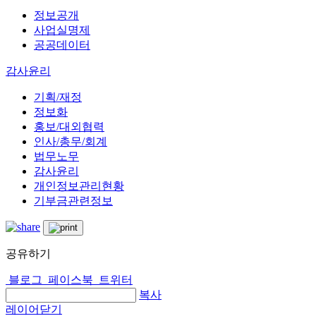
정보공개
사업실명제
공공데이터
감사윤리
기획/재정
정보화
홍보/대외협력
인사/총무/회계
법무노무
감사윤리
개인정보관리현황
기부금관련정보
공유하기
블로그
페이스북
트위터
복사
레이어닫기