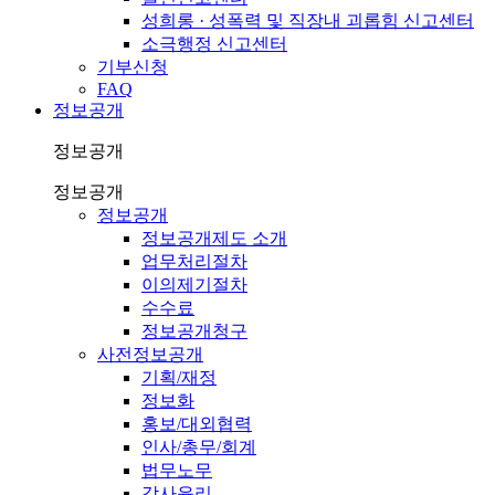
성희롱 · 성폭력 및 직장내 괴롭힘 신고센터
소극행정 신고센터
기부신청
FAQ
정보공개
정보공개
정보공개
정보공개
정보공개제도 소개
업무처리절차
이의제기절차
수수료
정보공개청구
사전정보공개
기획/재정
정보화
홍보/대외협력
인사/총무/회계
법무노무
감사윤리