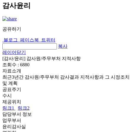
감사윤리
공유하기
블로그
페이스북
트위터
복사
레이어닫기
[감사/윤리] 감사원/주무부처 지적사항
조회수 :
6880
자료소개
최근3년간 감사원/주무부처 감사결과 지적사항과 그 시정조치
및 계획
공표주기
수시
제공위치
링크1
링크2
담당부서 정보
업무부서
윤리감사실