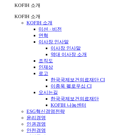
KOFIH 소개
KOFIH 소개
KOFIH 소개
미션 · 비전
연혁
이사장 인사말
이사장 인사말
역대 이사장 소개
조직도
인재상
로고
한국국제보건의료재단 CI
이종욱 펠로우십 CI
오시는길
한국국제보건의료재단
KOFIH 나눔센터
ESG혁신경영전략
윤리경영
인권경영
안전경영