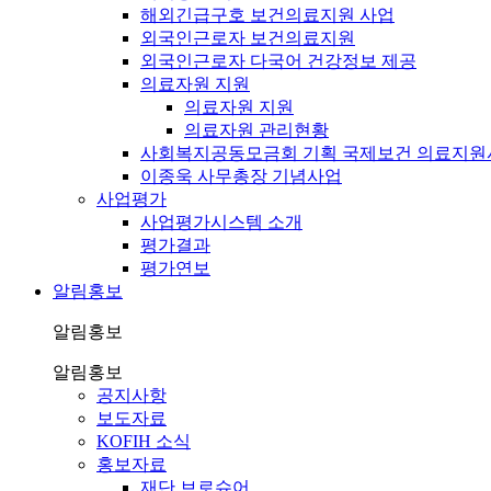
해외긴급구호 보건의료지원 사업
외국인근로자 보건의료지원
외국인근로자 다국어 건강정보 제공
의료자원 지원
의료자원 지원
의료자원 관리현황
사회복지공동모금회 기획 국제보건 의료지원
이종욱 사무총장 기념사업
사업평가
사업평가시스템 소개
평가결과
평가연보
알림홍보
알림홍보
알림홍보
공지사항
보도자료
KOFIH 소식
홍보자료
재단 브로슈어