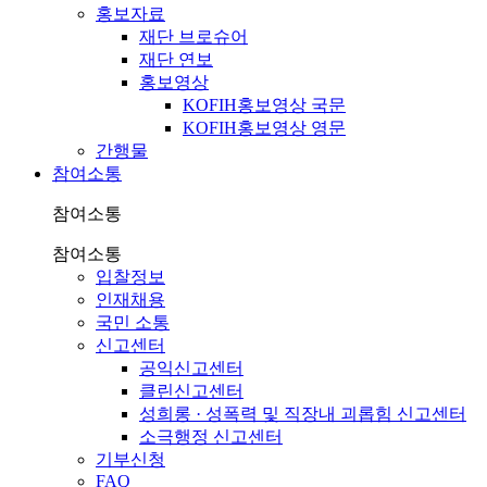
홍보자료
재단 브로슈어
재단 연보
홍보영상
KOFIH홍보영상 국문
KOFIH홍보영상 영문
간행물
참여소통
참여소통
참여소통
입찰정보
인재채용
국민 소통
신고센터
공익신고센터
클린신고센터
성희롱 · 성폭력 및 직장내 괴롭힘 신고센터
소극행정 신고센터
기부신청
FAQ