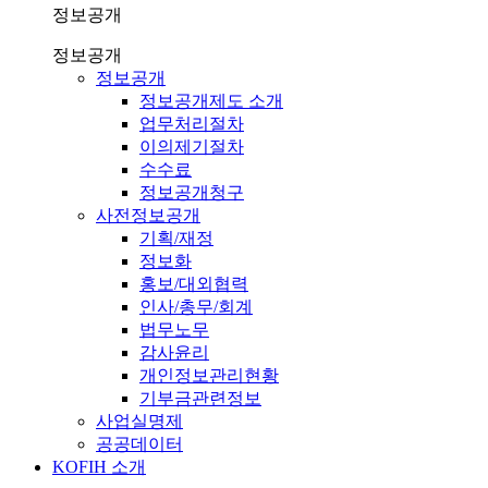
정보공개
정보공개
정보공개
정보공개제도 소개
업무처리절차
이의제기절차
수수료
정보공개청구
사전정보공개
기획/재정
정보화
홍보/대외협력
인사/총무/회계
법무노무
감사윤리
개인정보관리현황
기부금관련정보
사업실명제
공공데이터
KOFIH 소개